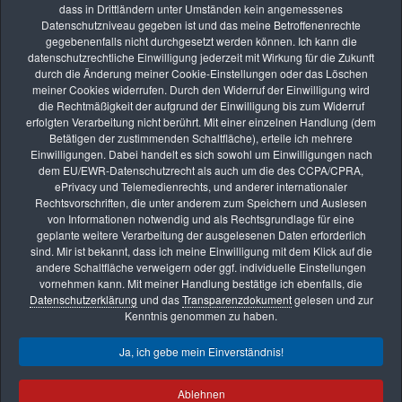
dass in Drittländern unter Umständen kein angemessenes
Trotzdem gibt es eine Möglichkeit die NIK Collection so zu installieren, dass
Datenschutzniveau gegeben ist und das meine Betroffenenrechte
die Photoshop-Plugins mitinstalliert werden und dann aus Luminar
gegebenenfalls nicht durchgesetzt werden können. Ich kann die
aufgerufen werden können.
datenschutzrechtliche Einwilligung jederzeit mit Wirkung für die Zukunft
durch die Änderung meiner Cookie-Einstellungen oder das Löschen
meiner Cookies widerrufen. Durch den Widerruf der Einwilligung wird
die Rechtmäßigkeit der aufgrund der Einwilligung bis zum Widerruf
erfolgten Verarbeitung nicht berührt. Mit einer einzelnen Handlung (dem
Betätigen der zustimmenden Schaltfläche), erteile ich mehrere
Einwilligungen. Dabei handelt es sich sowohl um Einwilligungen nach
dem EU/EWR-Datenschutzrecht als auch um die des CCPA/CPRA,
ePrivacy und Telemedienrechts, und anderer internationaler
Rechtsvorschriften, die unter anderem zum Speichern und Auslesen
von Informationen notwendig und als Rechtsgrundlage für eine
geplante weitere Verarbeitung der ausgelesenen Daten erforderlich
sind. Mir ist bekannt, dass ich meine Einwilligung mit dem Klick auf die
andere Schaltfläche verweigern oder ggf. individuelle Einstellungen
vornehmen kann. Mit meiner Handlung bestätige ich ebenfalls, die
Datenschutzerklärung
und das
Transparenzdokument
gelesen und zur
Kenntnis genommen zu haben.
Ja, ich gebe mein Einverständnis!
Impressum
Datenschutzerklärung
AGB
Transparenzdokument
Datenschutz AGB
Ablehnen