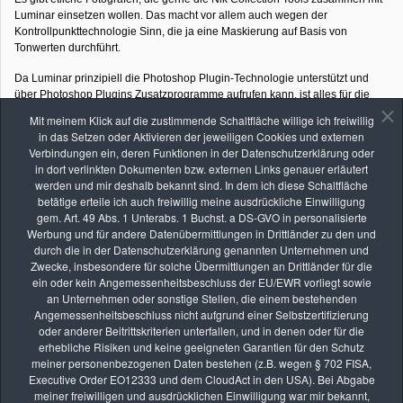
Luminar einsetzen wollen. Das macht vor allem auch wegen der
Kontrollpunkttechnologie Sinn, die ja eine Maskierung auf Basis von
Tonwerten durchführt.
Da Luminar prinzipiell die Photoshop Plugin-Technologie unterstützt und
über Photoshop Plugins Zusatzprogramme aufrufen kann, ist alles für die
Verwendung der NIK Collection Tools vorbereitet.
Mit meinem Klick auf die zustimmende Schaltfläche willige ich freiwillig
in das Setzen oder Aktivieren der jeweiligen Cookies und externen
Sehr häufig wird Luminar als Ersatz für die Adobe Produkte Photoshop und
Verbindungen ein, deren Funktionen in der Datenschutzerklärung oder
Lightroom installiert. Und bei einer solchen Verwendung ist meist keines der
in dort verlinkten Dokumenten bzw. externen Links genauer erläutert
Adobe Produkte auf dem Rechner installiert.
werden und mir deshalb bekannt sind. In dem ich diese Schaltfläche
betätige erteile ich auch freiwillig meine ausdrückliche Einwilligung
Wird dann die NIK-Collection installiert, werden die einzelnen Tools der NIK
gem. Art. 49 Abs. 1 Unterabs. 1 Buchst. a DS-GVO in personalisierte
Collection auf dem Computer installiert und können als Standallone-
Werbung und für andere Datenübermittlungen in Drittländer zu den und
Programme jederzeit verwendet werden. Will man aber die NIK-Collection
durch die in der Datenschutzerklärung genannten Unternehmen und
Tools als Plugin über Luminar aufrufen, werden diese in Luminar nicht
Zwecke, insbesondere für solche Übermittlungen an Drittländer für die
angezeigt.
ein oder kein Angemessenheitsbeschluss der EU/EWR vorliegt sowie
an Unternehmen oder sonstige Stellen, die einem bestehenden
Was ist die Ursache dafür, dass die NIK Collection Tools nicht in Luminar
Angemessenheitsbeschluss nicht aufgrund einer Selbstzertifizierung
angezeigt werden? Bei der Installation der NIK-Collection Tools werden die
oder anderer Beitrittskriterien unterfallen, und in denen oder für die
Photoshop-Plugins nur installiert, wenn Photoshop auf dem Computer
erhebliche Risiken und keine geeigneten Garantien für den Schutz
installiert wurde. Luminar greift dann auf diese Plugins zu, um diese für die
meiner personenbezogenen Daten bestehen (z.B. wegen § 702 FISA,
Bearbeitung anzubieten. Kein Photoshop, keine Photoshop-Plugins bei der
Executive Order EO12333 und dem CloudAct in den USA). Bei Abgabe
Installation der NIK Collection.
meiner freiwilligen und ausdrücklichen Einwilligung war mir bekannt,