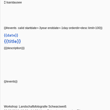
Isarstausee
{{#events calid startdate=-3year enddate=-1day orderdir=desc limit=100}}
{{date}}
{{title}}
{{{description}}}
{{/events}}
Workshop: Landschaftsfotografie Schwarzweiß