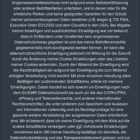
Angemessenheitsbeschluss nicht aufgrund einer Selbstzertifizierung
Die nächsten Seminare
oder anderer Beitrittskriterien unterfallen, und in denen oder für die
erhebliche Risiken und keine geeigneten Garantien für den Schutz
meiner personenbezogenen Daten bestehen (z.B. wegen § 702 FISA,
Executive Order EO12333 und dem CloudAct in den USA). Bei Abgabe
meiner freiwilligen und ausdrücklichen Einwilligung war mir bekannt,
AUG.
dass in Drittländern unter Umständen kein angemessenes
08
Datenschutzniveau gegeben ist und das meine Betroffenenrechte
Fotoexkursion: „Insektenschutz ist Umweltschutz“ –
gegebenenfalls nicht durchgesetzt werden können. Ich kann die
Insektenfotografie im Mallertshofer Holz
datenschutzrechtliche Einwilligung jederzeit mit Wirkung für die Zukunft
durch die Änderung meiner Cookie-Einstellungen oder das Löschen
vhs Kurse
meiner Cookies widerrufen. Durch den Widerruf der Einwilligung wird
die Rechtmäßigkeit der aufgrund der Einwilligung bis zum Widerruf
AUG.
erfolgten Verarbeitung nicht berührt. Mit einer einzelnen Handlung (dem
26
Betätigen der zustimmenden Schaltfläche), erteile ich mehrere
Online-Kurs: Lernen durch Bildbesprechung
Einwilligungen. Dabei handelt es sich sowohl um Einwilligungen nach
dem EU/EWR-Datenschutzrecht als auch um die des CCPA/CPRA,
vhs Kurse
ePrivacy und Telemedienrechts, und anderer internationaler
Rechtsvorschriften, die unter anderem zum Speichern und Auslesen
SEP.
von Informationen notwendig und als Rechtsgrundlage für eine
09
geplante weitere Verarbeitung der ausgelesenen Daten erforderlich
Online-Kurs: Lernen durch Bildbesprechung
sind. Mir ist bekannt, dass ich meine Einwilligung mit dem Klick auf die
andere Schaltfläche verweigern oder ggf. individuelle Einstellungen
vhs Kurse
vornehmen kann. Mit meiner Handlung bestätige ich ebenfalls, die
Datenschutzerklärung
und das
Transparenzdokument
gelesen und zur