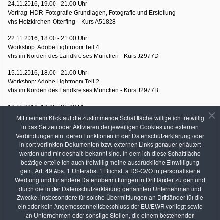
24.11.2016, 19.00 - 21.00 Uhr
Vortrag: HDR-Fotografie Grundlagen, Fotografie und Erstellung
vhs Holzkirchen-Otterfing – Kurs A51828
22.11.2016, 18.00 - 21.00 Uhr
Workshop: Adobe Lightroom Teil 4
vhs im Norden des Landkreises München - Kurs J2977D
15.11.2016, 18.00 - 21.00 Uhr
Workshop: Adobe Lightroom Teil 2
vhs im Norden des Landkreises München - Kurs J2977B
10.11.2016, 19.00 - 21.00 Uhr
Vortrag: Panoramafotografie Grundlagen, Fotografie und Erstellung
Mit meinem Klick auf die zustimmende Schaltfläche willige ich freiwillig
vhs Holzkirchen-Otterfing – Kurs A51829
in das Setzen oder Aktivieren der jeweiligen Cookies und externen
Verbindungen ein, deren Funktionen in der Datenschutzerklärung oder
08.11.2016, 18.00 - 21.00 Uhr
in dort verlinkten Dokumenten bzw. externen Links genauer erläutert
Workshop: Adobe Lightroom Teil 1
werden und mir deshalb bekannt sind. In dem ich diese Schaltfläche
vhs im Norden des Landkreises München - Kurs J2977A
betätige erteile ich auch freiwillig meine ausdrückliche Einwilligung
gem. Art. 49 Abs. 1 Unterabs. 1 Buchst. a DS-GVO in personalisierte
22.10.2016, 14.30 - 18.30 Uhr
Werbung und für andere Datenübermittlungen in Drittländer zu den und
Fotoexkursion: Herbst am Lainbachfall
durch die in der Datenschutzerklärung genannten Unternehmen und
vhs Holzkirchen-Otterfing – Kurs A51835
Zwecke, insbesondere für solche Übermittlungen an Drittländer für die
ein oder kein Angemessenheitsbeschluss der EU/EWR vorliegt sowie
an Unternehmen oder sonstige Stellen, die einem bestehenden