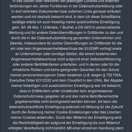
in das Setzen oder Aktivieren der jeweiligen Cookies und externen
Verbindungen ein, deren Funktionen in der Datenschutzerklärung oder
in dort verlinkten Dokumenten bzw. externen Links genauer erläutert
werden und mir deshalb bekannt sind. In dem ich diese Schaltfläche
40 Einträge im Gästebuch
betätige erteile ich auch freiwillig meine ausdrückliche Einwilligung
gem. Art. 49 Abs. 1 Unterabs. 1 Buchst. a DS-GVO in personalisierte
Werbung und für andere Datenübermittlungen in Drittländer zu den und
1
2
3
4
durch die in der Datenschutzerklärung genannten Unternehmen und
Zwecke, insbesondere für solche Übermittlungen an Drittländer für die
ein oder kein Angemessenheitsbeschluss der EU/EWR vorliegt sowie
an Unternehmen oder sonstige Stellen, die einem bestehenden
Angemessenheitsbeschluss nicht aufgrund einer Selbstzertifizierung
Die nächsten Seminare
oder anderer Beitrittskriterien unterfallen, und in denen oder für die
erhebliche Risiken und keine geeigneten Garantien für den Schutz
meiner personenbezogenen Daten bestehen (z.B. wegen § 702 FISA,
Executive Order EO12333 und dem CloudAct in den USA). Bei Abgabe
meiner freiwilligen und ausdrücklichen Einwilligung war mir bekannt,
AUG.
dass in Drittländern unter Umständen kein angemessenes
26
Datenschutzniveau gegeben ist und das meine Betroffenenrechte
Online-Kurs: Lernen durch Bildbesprechung
gegebenenfalls nicht durchgesetzt werden können. Ich kann die
vhs Kurse
datenschutzrechtliche Einwilligung jederzeit mit Wirkung für die Zukunft
durch die Änderung meiner Cookie-Einstellungen oder das Löschen
meiner Cookies widerrufen. Durch den Widerruf der Einwilligung wird
SEP.
die Rechtmäßigkeit der aufgrund der Einwilligung bis zum Widerruf
09
erfolgten Verarbeitung nicht berührt. Mit einer einzelnen Handlung (dem
Online-Kurs: Lernen durch Bildbesprechung