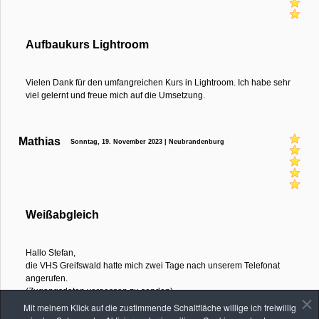
Aufbaukurs Lightroom
Vielen Dank für den umfangreichen Kurs in Lightroom. Ich habe sehr
viel gelernt und freue mich auf die Umsetzung.
Mathias
Sonntag, 19. November 2023 | Neubrandenburg
Weißabgleich
Hallo Stefan,
die VHS Greifswald hatte mich zwei Tage nach unserem Telefonat
angerufen.
(Zugangsdaten vergessen zu senden)
Vielen Dank für deine Mühe. Hat alles geklappt.
Mit meinem Klick auf die zustimmende Schaltfläche willige ich freiwillig
VG Mathias