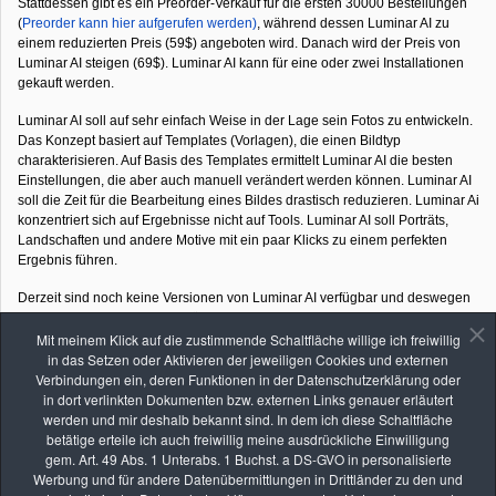
Stattdessen gibt es ein Preorder-Verkauf für die ersten 30000 Bestellungen
(
Preorder kann hier aufgerufen werden)
, während dessen Luminar AI zu
einem reduzierten Preis (59$) angeboten wird. Danach wird der Preis von
Luminar AI steigen (69$). Luminar AI kann für eine oder zwei Installationen
gekauft werden.
Luminar AI soll auf sehr einfach Weise in der Lage sein Fotos zu entwickeln.
Das Konzept basiert auf Templates (Vorlagen), die einen Bildtyp
charakterisieren. Auf Basis des Templates ermittelt Luminar AI die besten
Einstellungen, die aber auch manuell verändert werden können. Luminar AI
soll die Zeit für die Bearbeitung eines Bildes drastisch reduzieren. Luminar Ai
konzentriert sich auf Ergebnisse nicht auf Tools. Luminar AI soll Porträts,
Landschaften und andere Motive mit ein paar Klicks zu einem perfekten
Ergebnis führen.
Derzeit sind noch keine Versionen von Luminar AI verfügbar und deswegen
kann noch nichts genaueres über der Bearbeitungsprozess gesagt werden.
Einige Punkte wurden aber schon vorab veröffentlicht.
Mit meinem Klick auf die zustimmende Schaltfläche willige ich freiwillig
in das Setzen oder Aktivieren der jeweiligen Cookies und externen
Es wird keine Übernahme des Katalogs von Luminar3 und Luminar 4
Verbindungen ein, deren Funktionen in der Datenschutzerklärung oder
möglich sein. Das bedeutet das Ergebnisse aus Luminar 3 und 4
in dort verlinkten Dokumenten bzw. externen Links genauer erläutert
exportiert und dann wieder in Luminar AI importiert werden müssen.
werden und mir deshalb bekannt sind. In dem ich diese Schaltfläche
Das Bibliothek-Modul wird keine neuen Funktionen besitzen, sondern
betätige erteile ich auch freiwillig meine ausdrückliche Einwilligung
nur die Funktionen von Luminar 3 und 4 beinhalten.
gem. Art. 49 Abs. 1 Unterabs. 1 Buchst. a DS-GVO in personalisierte
Das Bearbeiten-Modul wird vollkommen anders aufgeteilt sein als
Werbung und für andere Datenübermittlungen in Drittländer zu den und
bisher.