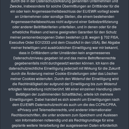
durch die in der Datenschutzerklärung genannten Unternehmen und
Luminar AI wird keine Ebenen mehr unterstützen, stattdessen wird die
Zwecke, insbesondere für solche Übermittlungen an Drittländer für die
Funktionalität, welche die Ebenen im Moment bieten, in ein neues
ein oder kein Angemessenheitsbeschluss der EU/EWR vorliegt sowie
Werkzeug eingegliedert.
an Unternehmen oder sonstige Stellen, die einem bestehenden
Luminar 4 wird bis zu einem Jahr nach Veröffentlichung weiter mit
Angemessenheitsbeschluss nicht aufgrund einer Selbstzertifizierung
Updates gepflegt. Zum Support von Luminar 3 wurde bisher nichts
oder anderer Beitrittskriterien unterfallen, und in denen oder für die
erwähnt.
erhebliche Risiken und keine geeigneten Garantien für den Schutz
meiner personenbezogenen Daten bestehen (z.B. wegen § 702 FISA,
Es bleibt abzuwarten, wie Luminar AI wirklich funktioniert. Schade ist, dass
Executive Order EO12333 und dem CloudAct in den USA). Bei Abgabe
Skylum immer wieder mit den vorherigen Version bricht und keine Kontinuität
meiner freiwilligen und ausdrücklichen Einwilligung war mir bekannt,
in der Entwicklung der neuen Versionen wahrt.
dass in Drittländern unter Umständen kein angemessenes
Datenschutzniveau gegeben ist und das meine Betroffenenrechte
gegebenenfalls nicht durchgesetzt werden können. Ich kann die
datenschutzrechtliche Einwilligung jederzeit mit Wirkung für die Zukunft
durch die Änderung meiner Cookie-Einstellungen oder das Löschen
meiner Cookies widerrufen. Durch den Widerruf der Einwilligung wird
die Rechtmäßigkeit der aufgrund der Einwilligung bis zum Widerruf
erfolgten Verarbeitung nicht berührt. Mit einer einzelnen Handlung (dem
Betätigen der zustimmenden Schaltfläche), erteile ich mehrere
Einwilligungen. Dabei handelt es sich sowohl um Einwilligungen nach
dem EU/EWR-Datenschutzrecht als auch um die des CCPA/CPRA,
ePrivacy und Telemedienrechts, und anderer internationaler
Rechtsvorschriften, die unter anderem zum Speichern und Auslesen
von Informationen notwendig und als Rechtsgrundlage für eine
geplante weitere Verarbeitung der ausgelesenen Daten erforderlich