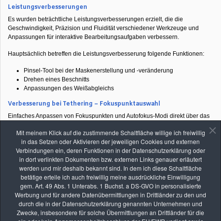
Leistungsverbesserungen
Es wurden beträchtliche Leistungsverbesserungen erzielt, die die
Geschwindigkeit, Präzision und Fluidität verschiedener Werkzeuge und
Anpassungen für interaktive Bearbeitungsaufgaben verbessern.
Hauptsächlich betreffen die Leistungsverbesserung folgende Funktionen:
Pinsel-Tool bei der Maskenerstellung und -veränderung
Drehen eines Beschnitts
Anpassungen des Weißabgleichs
Verbesserung bei Tethering – Fokuspunktauswahl
Einfaches Anpassen von Fokuspunkten und Autofokus-Modi direkt über das
kabelgebundene Live-Ansicht-Fenster für Sony-, Canon- und Nikon-
Mit meinem Klick auf die zustimmende Schaltfläche willige ich freiwillig
Kameras.
in das Setzen oder Aktivieren der jeweiligen Cookies und externen
Verwaltung von Katalogsicherungen
Verbindungen ein, deren Funktionen in der Datenschutzerklärung oder
in dort verlinkten Dokumenten bzw. externen Links genauer erläutert
Die Katalogsicherungen (Backups) können jetzt mit einem neuen Bedienfeld
werden und mir deshalb bekannt sind. In dem ich diese Schaltfläche
für Sicherungen in den Katalogeinstellungen verwaltet werden. Darüber
betätige erteile ich auch freiwillig meine ausdrückliche Einwilligung
lassen sich die Speicherorte öffnen, Größen überprüfen und ältere
gem. Art. 49 Abs. 1 Unterabs. 1 Buchst. a DS-GVO in personalisierte
Sicherungen löschen, ohne die eigentlichen Dateien zu entfernen.
Werbung und für andere Datenübermittlungen in Drittländer zu den und
durch die in der Datenschutzerklärung genannten Unternehmen und
Zwecke, insbesondere für solche Übermittlungen an Drittländer für die