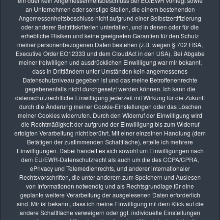
ein oder kein Angemessenheitsbeschluss der EU/EWR vorliegt sowie
an Unternehmen oder sonstige Stellen, die einem bestehenden
Angemessenheitsbeschluss nicht aufgrund einer Selbstzertifizierung
oder anderer Beitrittskriterien unterfallen, und in denen oder für die
erhebliche Risiken und keine geeigneten Garantien für den Schutz
meiner personenbezogenen Daten bestehen (z.B. wegen § 702 FISA,
Executive Order EO12333 und dem CloudAct in den USA). Bei Abgabe
meiner freiwilligen und ausdrücklichen Einwilligung war mir bekannt,
dass in Drittländern unter Umständen kein angemessenes
Datenschutzniveau gegeben ist und das meine Betroffenenrechte
gegebenenfalls nicht durchgesetzt werden können. Ich kann die
datenschutzrechtliche Einwilligung jederzeit mit Wirkung für die Zukunft
durch die Änderung meiner Cookie-Einstellungen oder das Löschen
meiner Cookies widerrufen. Durch den Widerruf der Einwilligung wird
die Rechtmäßigkeit der aufgrund der Einwilligung bis zum Widerruf
Unterstützung für neue Kameras und Objektive
erfolgten Verarbeitung nicht berührt. Mit einer einzelnen Handlung (dem
Suche nach neu hinzugefügten Kameras und Objektiven in der vollständigen
Betätigen der zustimmenden Schaltfläche), erteile ich mehrere
Liste der unterstützten Profile.
Einwilligungen. Dabei handelt es sich sowohl um Einwilligungen nach
dem EU/EWR-Datenschutzrecht als auch um die des CCPA/CPRA,
https://helpx.adobe.com/de/camera-raw/kb/camera-raw-plug-supported-
ePrivacy und Telemedienrechts, und anderer internationaler
cameras.html
Rechtsvorschriften, die unter anderem zum Speichern und Auslesen
von Informationen notwendig und als Rechtsgrundlage für eine
https://helpx.adobe.com/de/camera-raw/kb/supported-lenses.html
geplante weitere Verarbeitung der ausgelesenen Daten erforderlich
sind. Mir ist bekannt, dass ich meine Einwilligung mit dem Klick auf die
andere Schaltfläche verweigern oder ggf. individuelle Einstellungen
Weitere kleinere Funktionsverbesserungen und Änderungen