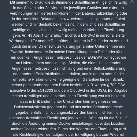
Liebe Grüße
Mit meinem Klick auf die zustimmende Schaltfläche willige ich freiwillig
Josef
in das Setzen oder Aktivieren der jeweiligen Cookies und externen
Verbindungen ein, deren Funktionen in der Datenschutzerklärung oder
in dort verlinkten Dokumenten bzw. externen Links genauer erläutert
werden und mir deshalb bekannt sind. In dem ich diese Schaltfläche
40 Einträge im Gästebuch
betätige erteile ich auch freiwillig meine ausdrückliche Einwilligung
gem. Art. 49 Abs. 1 Unterabs. 1 Buchst. a DS-GVO in personalisierte
Werbung und für andere Datenübermittlungen in Drittländer zu den und
1
2
3
4
durch die in der Datenschutzerklärung genannten Unternehmen und
Zwecke, insbesondere für solche Übermittlungen an Drittländer für die
ein oder kein Angemessenheitsbeschluss der EU/EWR vorliegt sowie
an Unternehmen oder sonstige Stellen, die einem bestehenden
Angemessenheitsbeschluss nicht aufgrund einer Selbstzertifizierung
Die nächsten Seminare
oder anderer Beitrittskriterien unterfallen, und in denen oder für die
erhebliche Risiken und keine geeigneten Garantien für den Schutz
meiner personenbezogenen Daten bestehen (z.B. wegen § 702 FISA,
Executive Order EO12333 und dem CloudAct in den USA). Bei Abgabe
meiner freiwilligen und ausdrücklichen Einwilligung war mir bekannt,
AUG.
dass in Drittländern unter Umständen kein angemessenes
26
Datenschutzniveau gegeben ist und das meine Betroffenenrechte
Online-Kurs: Lernen durch Bildbesprechung
gegebenenfalls nicht durchgesetzt werden können. Ich kann die
vhs Kurse
datenschutzrechtliche Einwilligung jederzeit mit Wirkung für die Zukunft
durch die Änderung meiner Cookie-Einstellungen oder das Löschen
meiner Cookies widerrufen. Durch den Widerruf der Einwilligung wird
SEP.
die Rechtmäßigkeit der aufgrund der Einwilligung bis zum Widerruf
09