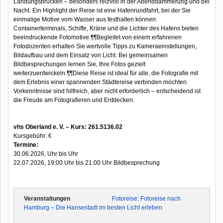
Landungsbrücken – besonders reizvoll in der Abenddämmerung und bei
Nacht. Ein Highlight der Reise ist eine Hafenrundfahrt, bei der Sie
einmalige Motive vom Wasser aus festhalten können:
Containerterminals, Schiffe, Kräne und die Lichter des Hafens bieten
beeindruckende Fotomotive.¶¶Begleitet von einem erfahrenen
Fotodozenten erhalten Sie wertvolle Tipps zu Kameraeinstellungen,
Bildaufbau und dem Einsatz von Licht. Bei gemeinsamen
Bildbesprechungen lernen Sie, Ihre Fotos gezielt
weiterzuentwickeln.¶¶Diese Reise ist ideal für alle, die Fotografie mit
dem Erlebnis einer spannenden Städtereise verbinden möchten.
Vorkenntnisse sind hilfreich, aber nicht erforderlich – entscheidend ist
die Freude am Fotografieren und Entdecken.
vhs Oberland e. V. – Kurs: 261.5136.02
Kursgebühr: €
Termine:
30.06.2026, Uhr bis Uhr
22.07.2026, 19:00 Uhr bis 21:00 Uhr Bildbesprechung
Fotoreise: Fotoreise nach
Hamburg – Die Hansestadt im besten Licht erleben