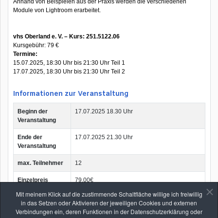
Anhand von Beispielen aus der Praxis werden die verschiedenen
Module von Lightroom erarbeitet.
vhs Oberland e. V. – Kurs: 251.5122.06
Kursgebühr: 79 €
Termine:
15.07.2025, 18:30 Uhr bis 21:30 Uhr Teil 1
17.07.2025, 18:30 Uhr bis 21:30 Uhr Teil 2
Informationen zur Veranstaltung
Beginn der
17.07.2025 18.30 Uhr
Veranstaltung
Ende der
17.07.2025 21.30 Uhr
Veranstaltung
max. Teilnehmer
12
Einzelpreis
79.00€
Mit meinem Klick auf die zustimmende Schaltfläche willige ich freiwillig
in das Setzen oder Aktivieren der jeweiligen Cookies und externen
Zurück
Verbindungen ein, deren Funktionen in der Datenschutzerklärung oder