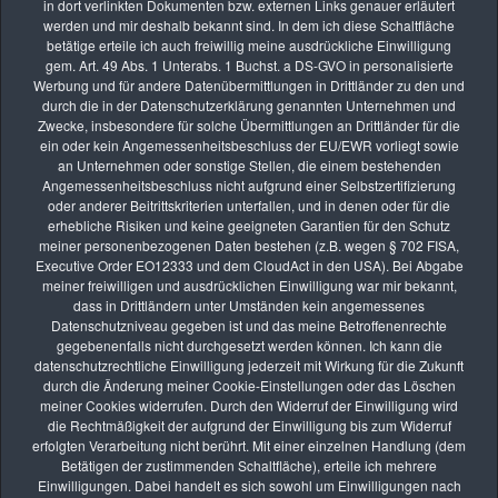
in dort verlinkten Dokumenten bzw. externen Links genauer erläutert
werden und mir deshalb bekannt sind. In dem ich diese Schaltfläche
betätige erteile ich auch freiwillig meine ausdrückliche Einwilligung
gem. Art. 49 Abs. 1 Unterabs. 1 Buchst. a DS-GVO in personalisierte
Werbung und für andere Datenübermittlungen in Drittländer zu den und
durch die in der Datenschutzerklärung genannten Unternehmen und
Zwecke, insbesondere für solche Übermittlungen an Drittländer für die
Die nächsten Seminare
ein oder kein Angemessenheitsbeschluss der EU/EWR vorliegt sowie
an Unternehmen oder sonstige Stellen, die einem bestehenden
Angemessenheitsbeschluss nicht aufgrund einer Selbstzertifizierung
oder anderer Beitrittskriterien unterfallen, und in denen oder für die
erhebliche Risiken und keine geeigneten Garantien für den Schutz
AUG.
meiner personenbezogenen Daten bestehen (z.B. wegen § 702 FISA,
26
Executive Order EO12333 und dem CloudAct in den USA). Bei Abgabe
Online-Kurs: Lernen durch Bildbesprechung
meiner freiwilligen und ausdrücklichen Einwilligung war mir bekannt,
vhs Kurse
dass in Drittländern unter Umständen kein angemessenes
Datenschutzniveau gegeben ist und das meine Betroffenenrechte
gegebenenfalls nicht durchgesetzt werden können. Ich kann die
SEP.
datenschutzrechtliche Einwilligung jederzeit mit Wirkung für die Zukunft
09
durch die Änderung meiner Cookie-Einstellungen oder das Löschen
Online-Kurs: Lernen durch Bildbesprechung
meiner Cookies widerrufen. Durch den Widerruf der Einwilligung wird
die Rechtmäßigkeit der aufgrund der Einwilligung bis zum Widerruf
vhs Kurse
erfolgten Verarbeitung nicht berührt. Mit einer einzelnen Handlung (dem
Betätigen der zustimmenden Schaltfläche), erteile ich mehrere
SEP.
Einwilligungen. Dabei handelt es sich sowohl um Einwilligungen nach
22