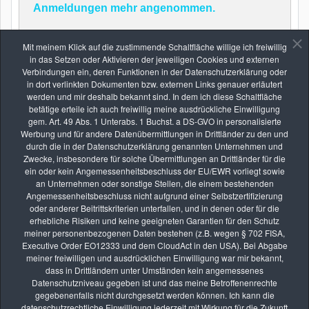
Anmeldungen mehr angenommen.
Mit meinem Klick auf die zustimmende Schaltfläche willige ich freiwillig
in das Setzen oder Aktivieren der jeweiligen Cookies und externen
Zurück
Verbindungen ein, deren Funktionen in der Datenschutzerklärung oder
in dort verlinkten Dokumenten bzw. externen Links genauer erläutert
werden und mir deshalb bekannt sind. In dem ich diese Schaltfläche
betätige erteile ich auch freiwillig meine ausdrückliche Einwilligung
gem. Art. 49 Abs. 1 Unterabs. 1 Buchst. a DS-GVO in personalisierte
Werbung und für andere Datenübermittlungen in Drittländer zu den und
durch die in der Datenschutzerklärung genannten Unternehmen und
Zwecke, insbesondere für solche Übermittlungen an Drittländer für die
Die nächsten Seminare
ein oder kein Angemessenheitsbeschluss der EU/EWR vorliegt sowie
an Unternehmen oder sonstige Stellen, die einem bestehenden
Angemessenheitsbeschluss nicht aufgrund einer Selbstzertifizierung
oder anderer Beitrittskriterien unterfallen, und in denen oder für die
erhebliche Risiken und keine geeigneten Garantien für den Schutz
AUG.
meiner personenbezogenen Daten bestehen (z.B. wegen § 702 FISA,
08
Executive Order EO12333 und dem CloudAct in den USA). Bei Abgabe
Fotoexkursion: „Insektenschutz ist Umweltschutz“ –
meiner freiwilligen und ausdrücklichen Einwilligung war mir bekannt,
dass in Drittländern unter Umständen kein angemessenes
Insektenfotografie im Mallertshofer Holz
Datenschutzniveau gegeben ist und das meine Betroffenenrechte
vhs Kurse
gegebenenfalls nicht durchgesetzt werden können. Ich kann die
datenschutzrechtliche Einwilligung jederzeit mit Wirkung für die Zukunft