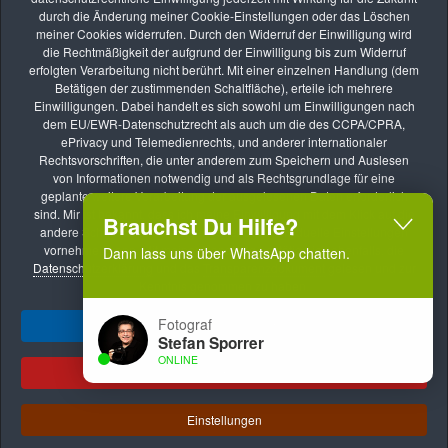
AUG.
durch die Änderung meiner Cookie-Einstellungen oder das Löschen
26
meiner Cookies widerrufen. Durch den Widerruf der Einwilligung wird
die Rechtmäßigkeit der aufgrund der Einwilligung bis zum Widerruf
Online-Kurs: Lernen durch Bildbesprechung
erfolgten Verarbeitung nicht berührt. Mit einer einzelnen Handlung (dem
vhs Kurse
Betätigen der zustimmenden Schaltfläche), erteile ich mehrere
Einwilligungen. Dabei handelt es sich sowohl um Einwilligungen nach
SEP.
dem EU/EWR-Datenschutzrecht als auch um die des CCPA/CPRA,
09
ePrivacy und Telemedienrechts, und anderer internationaler
Rechtsvorschriften, die unter anderem zum Speichern und Auslesen
Online-Kurs: Lernen durch Bildbesprechung
von Informationen notwendig und als Rechtsgrundlage für eine
vhs Kurse
geplante weitere Verarbeitung der ausgelesenen Daten erforderlich
sind. Mir ist bekannt, dass ich meine Einwilligung mit dem Klick auf die
Brauchst Du Hilfe?
andere Schaltfläche verweigern oder ggf. individuelle Einstellungen
vornehmen kann. Mit meiner Handlung bestätige ich ebenfalls, die
Dann lass uns über WhatsApp chatten.
Datenschutzerklärung
und das
Transparenzdokument
gelesen und zur
Kenntnis genommen zu haben.
Fotograf
Ja, ich gebe mein Einverständnis!
Stefan Sporrer
Impressum
Datenschutzerklärung
AGB
ONLINE
Transparenzdokument
Datenschutz AGB
Ablehnen
Meldestelle nach dem HinSchG
.
Copyright © 2024 - 2026 by Stefan Sporrer
1
Einstellungen
Brauchst Du Hilfe, dann lass uns über WhatsApp