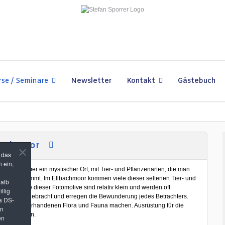
se / Seminare
Newsletter
Kontakt
Gästebuch
lbachmoor
n das
 ein,
schon immer ein mystischer Ort, mit Tier- und Pflanzenarten, die man
Gesicht bekommt. Im Ellbachmoor kommen viele dieser seltenen Tier- und
halb
eren. Viele dieser Fotomotive sind relativ klein und werden oft
llig
e groß rausgebracht und erregen die Bewunderung jedes Betrachters.
a DS-
ahmen der vorhandenen Flora und Fauna machen. Ausrüstung für die
in
iehen werden.
en