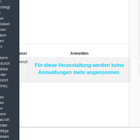
n
rliegt
L
n
der
Risiken
enen
 dem
hen
in
max.
eis
Teilnehmer
Anmelden
 kann
Unbegrenzt
 durch
Für diese Veranstaltung werden keine
okies
Anmeldungen mehr angenommen.
 der
rührt.
che),
des
ler
on
tere
ss ich
 oder
ätige
lesen