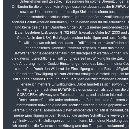
Unternehmen und Zwecke, insbesondere für solche Übermittlungen a
Drittländer für die ein oder kein Angemessenheitsbeschluss der EU/EWR vo
vhs im Norden des Landkreises München e. V. – Kurs: D2823-B
sowie an Unternehmen oder sonstige Stellen, die einem bestehende
Kursgebühr: 99 €
Angemessenheitsbeschluss nicht aufgrund einer Selbstzertifizierung o
Termine:
anderer Beitrittskriterien unterfallen, und in denen oder für die erhebliche 
06.06.2026, 10:00 Uhr bis 17:00 Uhr Fotoexkursion
und keine geeigneten Garantien für den Schutz meiner personenbezog
17.06.2026, 19:00 Uhr bis 21:00 Uhr Bildbesprechung
Daten bestehen (z.B. wegen § 702 FISA, Executive Order EO12333 und
CloudAct in den USA). Bei Abgabe meiner freiwilligen und ausdrücklic
Einwilligung war mir bekannt, dass in Drittländern unter Umständen ke
angemessenes Datenschutzniveau gegeben ist und das meine
Veranstaltungen
Beginn der Veranstaltung
Einzelpr
Betroffenenrechte gegebenenfalls nicht durchgesetzt werden können. Ich
Fotoexkursion:
06.06.2026 10.00 Uhr
99.00€
die datenschutzrechtliche Einwilligung jederzeit mit Wirkung für die Zukunft
Makrofotografie im
die Änderung meiner Cookie-Einstellungen oder das Löschen meiner Co
Ellbachmoor
widerrufen. Durch den Widerruf der Einwilligung wird die Rechtmäßigkeit
aufgrund der Einwilligung bis zum Widerruf erfolgten Verarbeitung nicht be
Mit einer einzelnen Handlung (dem Betätigen der zustimmenden Schaltflä
erteile ich mehrere Einwilligungen. Dabei handelt es sich sowohl um
Zurück
Einwilligungen nach dem EU/EWR-Datenschutzrecht als auch um die 
CCPA/CPRA, ePrivacy und Telemedienrechts, und anderer internationa
Rechtsvorschriften, die unter anderem zum Speichern und Auslesen v
Informationen notwendig und als Rechtsgrundlage für eine geplante wei
Verarbeitung der ausgelesenen Daten erforderlich sind. Mir ist bekannt, da
meine Einwilligung mit dem Klick auf die andere Schaltfläche verweigern
ggf. individuelle Einstellungen vornehmen kann. Mit meiner Handlung best
ich ebenfalls, die
Datenschutzerklärung
und das
Transparenzdokument
ge