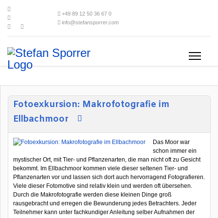
+49 89 12 50 36 67 0
info@stefansporrer.com
Fotoexkursion: Makrofotografie im
Ellbachmoor
Das Moor war
schon immer ein
mystischer Ort, mit Tier- und Pflanzenarten, die man nicht oft zu Gesicht
bekommt. Im Ellbachmoor kommen viele dieser seltenen Tier- und
Pflanzenarten vor und lassen sich dort auch hervorragend Fotografieren.
Viele dieser Fotomotive sind relativ klein und werden oft übersehen.
Durch die Makrofotografie werden diese kleinen Dinge groß
rausgebracht und erregen die Bewunderung jedes Betrachters. Jeder
Teilnehmer kann unter fachkundiger Anleitung selber Aufnahmen der