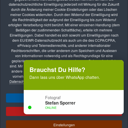
SEP.
datenschutzrechtliche Einwilligung jederzeit mit Wirkung für die Zukunft
09
durch die Änderung meiner Cookie-Einstellungen oder das Löschen
Online-Kurs: Lernen durch Bildbesprechung
meiner Cookies widerrufen. Durch den Widerruf der Einwilligung wird
die Rechtmäßigkeit der aufgrund der Einwilligung bis zum Widerruf
vhs Kurse
erfolgten Verarbeitung nicht berührt. Mit einer einzelnen Handlung (dem
Betätigen der zustimmenden Schaltfläche), erteile ich mehrere
SEP.
Einwilligungen. Dabei handelt es sich sowohl um Einwilligungen nach
22
dem EU/EWR-Datenschutzrecht als auch um die des CCPA/CPRA,
Fotoreise: Fotoreise nach Hamburg – Die Hansestadt im
ePrivacy und Telemedienrechts, und anderer internationaler
Rechtsvorschriften, die unter anderem zum Speichern und Auslesen
besten Licht erleben
von Informationen notwendig und als Rechtsgrundlage für eine
vhs Kurse
geplante weitere Verarbeitung der ausgelesenen Daten erforderlich
sind. Mir ist bekannt, dass ich meine Einwilligung mit dem Klick auf die
Brauchst Du Hilfe?
andere Schaltfläche verweigern oder ggf. individuelle Einstellungen
vornehmen kann. Mit meiner Handlung bestätige ich ebenfalls, die
Dann lass uns über WhatsApp chatten.
Datenschutzerklärung
und das
Transparenzdokument
gelesen und zur
Kenntnis genommen zu haben.
Fotograf
Ja, ich gebe mein Einverständnis!
Stefan Sporrer
Impressum
Datenschutzerklärung
AGB
ONLINE
Transparenzdokument
Datenschutz AGB
Ablehnen
Meldestelle nach dem HinSchG
.
Copyright © 2024 - 2026 by Stefan Sporrer
1
Einstellungen
Brauchst Du Hilfe, dann lass uns über WhatsApp