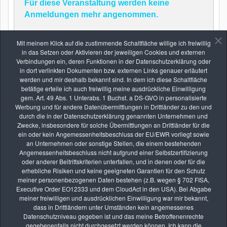
Für diese Veranstaltung werden keine
Anmeldungen mehr angenommen.
Mit meinem Klick auf die zustimmende Schaltfläche willige ich freiwillig
in das Setzen oder Aktivieren der jeweiligen Cookies und externen
Zurück
Verbindungen ein, deren Funktionen in der Datenschutzerklärung oder
in dort verlinkten Dokumenten bzw. externen Links genauer erläutert
werden und mir deshalb bekannt sind. In dem ich diese Schaltfläche
betätige erteile ich auch freiwillig meine ausdrückliche Einwilligung
gem. Art. 49 Abs. 1 Unterabs. 1 Buchst. a DS-GVO in personalisierte
Werbung und für andere Datenübermittlungen in Drittländer zu den und
durch die in der Datenschutzerklärung genannten Unternehmen und
Zwecke, insbesondere für solche Übermittlungen an Drittländer für die
Die nächsten Seminare
ein oder kein Angemessenheitsbeschluss der EU/EWR vorliegt sowie
an Unternehmen oder sonstige Stellen, die einem bestehenden
Angemessenheitsbeschluss nicht aufgrund einer Selbstzertifizierung
oder anderer Beitrittskriterien unterfallen, und in denen oder für die
erhebliche Risiken und keine geeigneten Garantien für den Schutz
AUG.
meiner personenbezogenen Daten bestehen (z.B. wegen § 702 FISA,
26
Executive Order EO12333 und dem CloudAct in den USA). Bei Abgabe
Online-Kurs: Lernen durch Bildbesprechung
meiner freiwilligen und ausdrücklichen Einwilligung war mir bekannt,
vhs Kurse
dass in Drittländern unter Umständen kein angemessenes
Datenschutzniveau gegeben ist und das meine Betroffenenrechte
gegebenenfalls nicht durchgesetzt werden können. Ich kann die