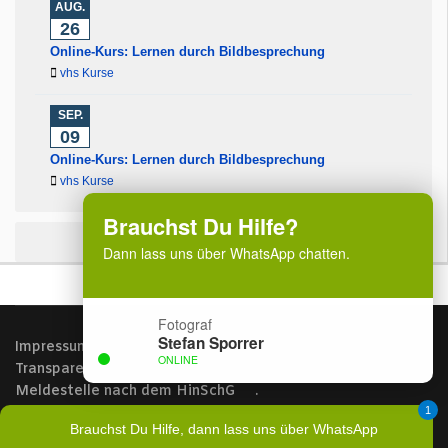
AUG.
26
Online-Kurs: Lernen durch Bildbesprechung
vhs Kurse
SEP.
09
Online-Kurs: Lernen durch Bildbesprechung
vhs Kurse
Brauchst Du Hilfe?
Dann lass uns über WhatsApp chatten.
Fotograf
Stefan Sporrer
Impressum
Datenschutzerklärung
AGB
ONLINE
Transparenzdokument
Datenschutz AGB
Meldestelle nach dem HinSchG
.
Copyright © 2024 - 2026 by Stefan Sporrer
1
Brauchst Du Hilfe, dann lass uns über WhatsApp