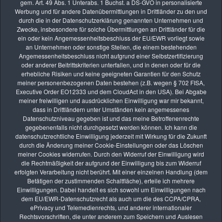
gem. Art. 49 Abs. 1 Unterabs. 1 Buchst. a DS-GVO in personalisierte
Werbung und für andere Datenübermittlungen in Drittländer zu den und
durch die in der Datenschutzerklärung genannten Unternehmen und
Zwecke, insbesondere für solche Übermittlungen an Drittländer für die
Die nächsten Seminare
ein oder kein Angemessenheitsbeschluss der EU/EWR vorliegt sowie
an Unternehmen oder sonstige Stellen, die einem bestehenden
Angemessenheitsbeschluss nicht aufgrund einer Selbstzertifizierung
oder anderer Beitrittskriterien unterfallen, und in denen oder für die
erhebliche Risiken und keine geeigneten Garantien für den Schutz
AUG.
meiner personenbezogenen Daten bestehen (z.B. wegen § 702 FISA,
26
Executive Order EO12333 und dem CloudAct in den USA). Bei Abgabe
Online-Kurs: Lernen durch Bildbesprechung
meiner freiwilligen und ausdrücklichen Einwilligung war mir bekannt,
vhs Kurse
dass in Drittländern unter Umständen kein angemessenes
Datenschutzniveau gegeben ist und das meine Betroffenenrechte
gegebenenfalls nicht durchgesetzt werden können. Ich kann die
SEP.
datenschutzrechtliche Einwilligung jederzeit mit Wirkung für die Zukunft
09
durch die Änderung meiner Cookie-Einstellungen oder das Löschen
Online-Kurs: Lernen durch Bildbesprechung
meiner Cookies widerrufen. Durch den Widerruf der Einwilligung wird
die Rechtmäßigkeit der aufgrund der Einwilligung bis zum Widerruf
vhs Kurse
erfolgten Verarbeitung nicht berührt. Mit einer einzelnen Handlung (dem
Betätigen der zustimmenden Schaltfläche), erteile ich mehrere
SEP.
Einwilligungen. Dabei handelt es sich sowohl um Einwilligungen nach
22
dem EU/EWR-Datenschutzrecht als auch um die des CCPA/CPRA,
Fotoreise: Fotoreise nach Hamburg – Die Hansestadt im
ePrivacy und Telemedienrechts, und anderer internationaler
Rechtsvorschriften, die unter anderem zum Speichern und Auslesen
besten Licht erleben