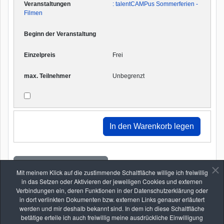
: talentCAMPus Sommerferien -
Filmen
Frei
Unbegrenzt
Einen Freund einladen
Mit meinem Klick auf die zustimmende Schaltfläche willige ich freiwillig
in das Setzen oder Aktivieren der jeweiligen Cookies und externen
Zurück
Verbindungen ein, deren Funktionen in der Datenschutzerklärung oder
in dort verlinkten Dokumenten bzw. externen Links genauer erläutert
werden und mir deshalb bekannt sind. In dem ich diese Schaltfläche
betätige erteile ich auch freiwillig meine ausdrückliche Einwilligung