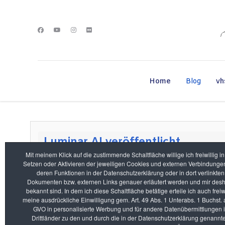
Home
Blog
vh
Luminar AI veröffentlicht
Mit meinem Klick auf die zustimmende Schaltfläche willige ich freiwillig i
Setzen oder Aktivieren der jeweiligen Cookies und externen Verbindungen
Heute veröffentlicht die Fa. Skylum das neue Fotobearbeitungsprogra
deren Funktionen in der Datenschutzerklärung oder in dort verlinkten
Bearbeitung digitaler Fotos.
Dokumenten bzw. externen Links genauer erläutert werden und mir des
Weiterlesen: Luminar AI veröffentlicht
bekannt sind. In dem ich diese Schaltfläche betätige erteile ich auch freiwi
meine ausdrückliche Einwilligung gem. Art. 49 Abs. 1 Unterabs. 1 Buchst. 
GVO in personalisierte Werbung und für andere Datenübermittlungen 
Drittländer zu den und durch die in der Datenschutzerklärung genannt
Adobe veröffentlicht Lightroom Classic V10 Update