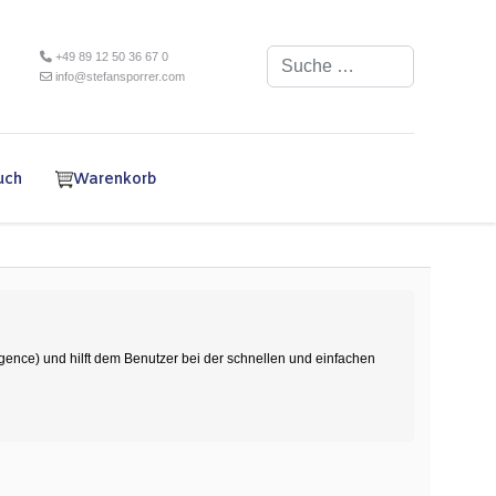
Suchen
+49 89 12 50 36 67 0
info@stefansporrer.com
uch
Warenkorb
ligence) und hilft dem Benutzer bei der schnellen und einfachen