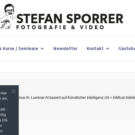
s Kurse / Seminare
Newsletter
Kontakt
Gästeb
n das
 ein,
mm Luminar AI. Luminar AI basiert auf Künstlicher Intelligenz (AI = Artifical Intel
halb
llig
a DS-
in
en