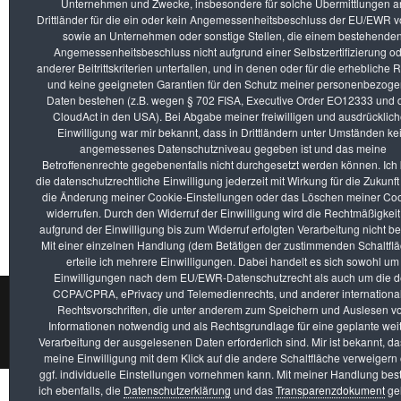
Unternehmen und Zwecke, insbesondere für solche Übermittlungen a
Skylum kündigt Luminar AI an
Drittländer für die ein oder kein Angemessenheitsbeschluss der EU/EWR vo
Skylum veröffentlicht neues Luminar-Update 4.3
sowie an Unternehmen oder sonstige Stellen, die einem bestehende
DxO veröffentlicht NIK Collection 3
Angemessenheitsbeschluss nicht aufgrund einer Selbstzertifizierung o
YouTube Video: Installation und Verwendung der NIK Collectio
anderer Beitrittskriterien unterfallen, und in denen oder für die erhebliche 
Adobe Lightroom Classic Update 9.2
und keine geeigneten Garantien für den Schutz meiner personenbezog
Skylum kündigt Luminar 4 an
Daten bestehen (z.B. wegen § 702 FISA, Executive Order EO12333 und
Luminar Flex – Pluginversion für Luminar
CloudAct in den USA). Bei Abgabe meiner freiwilligen und ausdrücklic
Photolemur 3: Bildbearbeitung mit einem Klick
Einwilligung war mir bekannt, dass in Drittländern unter Umständen ke
Zwei Annahmen beim fotoforum Wettbewerb 2/2019
angemessenes Datenschutzniveau gegeben ist und das meine
Neuer Kalender 2019 "Wasserfälle"
Betroffenenrechte gegebenenfalls nicht durchgesetzt werden können. Ich
die datenschutzrechtliche Einwilligung jederzeit mit Wirkung für die Zukunft
die Änderung meiner Cookie-Einstellungen oder das Löschen meiner Co
5
6
7
8
9
10
11
12
widerrufen. Durch den Widerruf der Einwilligung wird die Rechtmäßigkeit
aufgrund der Einwilligung bis zum Widerruf erfolgten Verarbeitung nicht be
Mit einer einzelnen Handlung (dem Betätigen der zustimmenden Schaltflä
erteile ich mehrere Einwilligungen. Dabei handelt es sich sowohl um
Einwilligungen nach dem EU/EWR-Datenschutzrecht als auch um die 
CCPA/CPRA, ePrivacy und Telemedienrechts, und anderer internationa
Rechtsvorschriften, die unter anderem zum Speichern und Auslesen v
Impressum
Datenschutzerklärung
AGB
Transp
Informationen notwendig und als Rechtsgrundlage für eine geplante wei
Copyright © 2024 - 2026 by Stefan Sporrer
Verarbeitung der ausgelesenen Daten erforderlich sind. Mir ist bekannt, da
meine Einwilligung mit dem Klick auf die andere Schaltfläche verweigern
ggf. individuelle Einstellungen vornehmen kann. Mit meiner Handlung best
ich ebenfalls, die
Datenschutzerklärung
und das
Transparenzdokument
ge