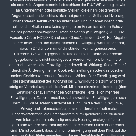
ein oder kein Angemessenheitsbeschluss der EU/EWR vorliegt sowie
Einlösen eines Adobe Gutscheins nach dem Kauf bei Amazon
an Unternehmen oder sonstige Stellen, die einem bestehenden
Skylum Luminar Neo 1.15 veröffentlicht - Neu: Generatives Löschen
Angemessenheitsbeschluss nicht aufgrund einer Selbstzertifizierung
Adobe Lightroom Classic 13 veröffentlicht
oder anderer Beitrittskriterien unterfallen, und in denen oder für die
Adobe Lightroom Classic Update 12.2.1
erhebliche Risiken und keine geeigneten Garantien für den Schutz
Erweiterungen für Luminar Neo - Early Bird Aktion nur bis 30. August
meiner personenbezogenen Daten bestehen (z.B. wegen § 702 FISA,
Luminar AI veröffentlicht
Executive Order EO12333 und dem CloudAct in den USA). Bei Abgabe
Adobe veröffentlicht Lightroom Classic V10 Update
meiner freiwilligen und ausdrücklichen Einwilligung war mir bekannt,
Skylum kündigt Luminar AI an
dass in Drittländern unter Umständen kein angemessenes
Skylum veröffentlicht neues Luminar-Update 4.3
Datenschutzniveau gegeben ist und das meine Betroffenenrechte
DxO veröffentlicht NIK Collection 3
gegebenenfalls nicht durchgesetzt werden können. Ich kann die
YouTube Video: Installation und Verwendung der NIK Collection mit
datenschutzrechtliche Einwilligung jederzeit mit Wirkung für die Zukunft
Luminar
durch die Änderung meiner Cookie-Einstellungen oder das Löschen
Adobe Lightroom Classic Update 9.2
meiner Cookies widerrufen. Durch den Widerruf der Einwilligung wird
Skylum kündigt Luminar 4 an
die Rechtmäßigkeit der aufgrund der Einwilligung bis zum Widerruf
Luminar Flex – Pluginversion für Luminar
erfolgten Verarbeitung nicht berührt. Mit einer einzelnen Handlung (dem
Photolemur 3: Bildbearbeitung mit einem Klick
Betätigen der zustimmenden Schaltfläche), erteile ich mehrere
Zwei Annahmen beim fotoforum Wettbewerb 2/2019
Einwilligungen. Dabei handelt es sich sowohl um Einwilligungen nach
Neuer Kalender 2019 "Wasserfälle"
dem EU/EWR-Datenschutzrecht als auch um die des CCPA/CPRA,
ePrivacy und Telemedienrechts, und anderer internationaler
Rechtsvorschriften, die unter anderem zum Speichern und Auslesen
Seite 4 von 21
von Informationen notwendig und als Rechtsgrundlage für eine
geplante weitere Verarbeitung der ausgelesenen Daten erforderlich
sind. Mir ist bekannt, dass ich meine Einwilligung mit dem Klick auf die
1
2
3
4
5
6
7
8
9
10
andere Schaltfläche verweigern oder ggf. individuelle Einstellungen