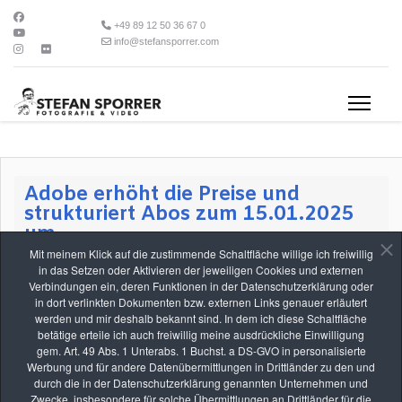
+49 89 12 50 36 67 0
info@stefansporrer.com
Adobe erhöht die Preise und
strukturiert Abos zum 15.01.2025
um
Mit meinem Klick auf die zustimmende Schaltfläche willige ich freiwillig
in das Setzen oder Aktivieren der jeweiligen Cookies und externen
Adobe erhöht die Preise und strukturiert Abos um
Verbindungen ein, deren Funktionen in der Datenschutzerklärung oder
in dort verlinkten Dokumenten bzw. externen Links genauer erläutert
Wie schon länger erwartet und auch schon länger kommuniziert erhöht
werden und mir deshalb bekannt sind. In dem ich diese Schaltfläche
Adobe zum 15.01.2025 den Preis für das Foto-Abo (20GB).
betätige erteile ich auch freiwillig meine ausdrückliche Einwilligung
gem. Art. 49 Abs. 1 Unterabs. 1 Buchst. a DS-GVO in personalisierte
Weiterlesen: Adobe erhöht die Preise und strukturiert Abos
Werbung und für andere Datenübermittlungen in Drittländer zu den und
zum 15.01.2025 um
durch die in der Datenschutzerklärung genannten Unternehmen und
Zwecke, insbesondere für solche Übermittlungen an Drittländer für die