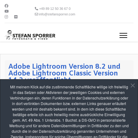
+49 89 12 50 36 67 0
info@stefansporrer.com
Adobe Lightroom Version 8.2 und
Adobe Lightroom Classic Version
14.2 veröffentlicht
Mit meinem Klick auf die zustimmende Schaltfläche willige ich freiwillig
in das Setzen oder Aktivieren der jeweiligen Cookies und externen
Adobe hat heute zwei neue Versionen von Lightroom und Lightroom
Verbindungen ein, deren Funktionen in der Datenschutzerklärung oder
Classic veröffentlicht. Folgende Verbesserungen und Änderungen
in dort verlinkten Dokumenten bzw. externen Links genauer erläutert
bringen die Versionen.
werden und mir deshalb bekannt sind. In dem ich diese Schaltfläche
betätige erteile ich auch freiwillig meine ausdrückliche Einwilligung
Weiterlesen: Adobe Lightroom Version 8.2 und Adobe
gem. Art. 49 Abs. 1 Unterabs. 1 Buchst. a DS-GVO in personalisierte
Lightroom Classic Version 14.2 veröffentlicht
Werbung und für andere Datenübermittlungen in Drittländer zu den und
durch die in der Datenschutzerklärung genannten Unternehmen und
Zwecke, insbesondere für solche Übermittlungen an Drittländer für die