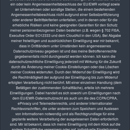
Adobe erhöht die Preise und strukturiert Abos zum 15.01.2025 um
ein oder kein Angemessenheitsbeschluss der EU/EWR vorliegt sowie
Einlösen eines Adobe Gutscheins nach dem Kauf bei Amazon
an Unternehmen oder sonstige Stellen, die einem bestehenden
Skylum Luminar Neo 1.15 veröffentlicht - Neu: Generatives Löschen
Angemessenheitsbeschluss nicht aufgrund einer Selbstzertifizierung
Adobe Lightroom Classic 13 veröffentlicht
oder anderer Beitrittskriterien unterfallen, und in denen oder für die
Adobe Lightroom Classic Update 12.2.1
erhebliche Risiken und keine geeigneten Garantien für den Schutz
Erweiterungen für Luminar Neo - Early Bird Aktion nur bis 30. August
meiner personenbezogenen Daten bestehen (z.B. wegen § 702 FISA,
Luminar AI veröffentlicht
Executive Order EO12333 und dem CloudAct in den USA). Bei Abgabe
Adobe veröffentlicht Lightroom Classic V10 Update
meiner freiwilligen und ausdrücklichen Einwilligung war mir bekannt,
Skylum kündigt Luminar AI an
dass in Drittländern unter Umständen kein angemessenes
Skylum veröffentlicht neues Luminar-Update 4.3
Datenschutzniveau gegeben ist und das meine Betroffenenrechte
DxO veröffentlicht NIK Collection 3
gegebenenfalls nicht durchgesetzt werden können. Ich kann die
YouTube Video: Installation und Verwendung der NIK Collection mit
datenschutzrechtliche Einwilligung jederzeit mit Wirkung für die Zukunft
Luminar
durch die Änderung meiner Cookie-Einstellungen oder das Löschen
Adobe Lightroom Classic Update 9.2
meiner Cookies widerrufen. Durch den Widerruf der Einwilligung wird
Skylum kündigt Luminar 4 an
die Rechtmäßigkeit der aufgrund der Einwilligung bis zum Widerruf
Luminar Flex – Pluginversion für Luminar
erfolgten Verarbeitung nicht berührt. Mit einer einzelnen Handlung (dem
Photolemur 3: Bildbearbeitung mit einem Klick
Betätigen der zustimmenden Schaltfläche), erteile ich mehrere
Zwei Annahmen beim fotoforum Wettbewerb 2/2019
Einwilligungen. Dabei handelt es sich sowohl um Einwilligungen nach
Neuer Kalender 2019 "Wasserfälle"
dem EU/EWR-Datenschutzrecht als auch um die des CCPA/CPRA,
ePrivacy und Telemedienrechts, und anderer internationaler
Rechtsvorschriften, die unter anderem zum Speichern und Auslesen
Seite 3 von 21
von Informationen notwendig und als Rechtsgrundlage für eine
geplante weitere Verarbeitung der ausgelesenen Daten erforderlich
sind. Mir ist bekannt, dass ich meine Einwilligung mit dem Klick auf die
1
2
3
4
5
6
7
8
9
10
andere Schaltfläche verweigern oder ggf. individuelle Einstellungen